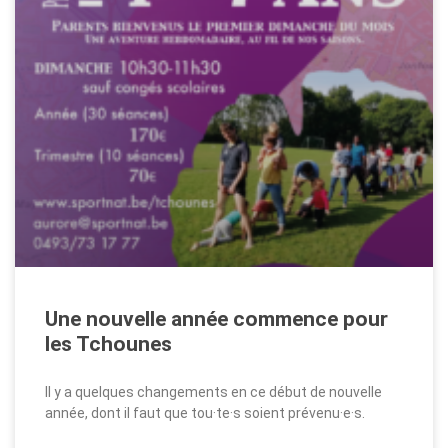
Une nouvelle année commence pour
les Tchounes
Il y a quelques changements en ce début de nouvelle
année, dont il faut que tou·te·s soient prévenu·e·s.