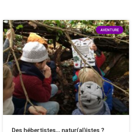
Entraide
S'entraîner ensemble, c'est s'entraider :
AVENTURE
les forces des un·e·s, l'énergie des
autres, font qu'on grandit en puissance(s)
et en générosité.
Des hébertistes… natur(al)istes ?