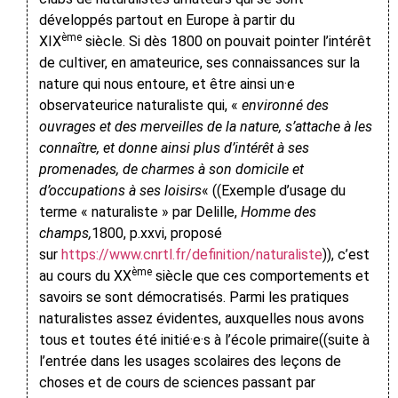
développés partout en Europe à partir du
ème
XIX
siècle. Si dès 1800 on pouvait pointer l’intérêt
de cultiver, en amateurice, ses connaissances sur la
nature qui nous entoure, et être ainsi un·e
observateurice naturaliste qui, «
environné des
ouvrages et des merveilles de la nature, s’attache à les
connaître, et donne ainsi plus d’intérêt à ses
promenades, de charmes à son domicile et
d’occupations à ses loisirs
« ((Exemple d’usage du
terme « naturaliste » par
Delille,
Homme des
champs,
1800
, p.
xxvi,
proposé
sur
https://www.cnrtl.fr/definition/naturaliste
)), c’est
ème
au cours du XX
siècle que ces comportements et
savoirs se sont démocratisés. Parmi les pratiques
naturalistes assez évidentes, auxquelles nous avons
tous et toutes été initié·e·s à l’école primaire((suite à
l’entrée dans les usages scolaires des leçons de
choses et de cours de sciences passant par