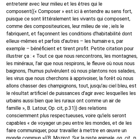
entretenir avec leur milieu et les êtres qui le
composent((« Composer » est ici à entendre au sens fort,
puisque ce sont littéralement les vivants qui composent,
comme des compositeurices, leur milieu de vie ; iels le
fabriquent, et façonnent les conditions d’habitabilité dont
elleux-mêmes et parfois d’autres – les humain·e·s, par
exemple – bénéficient et tirent profit. Petite citation pour
illustrer ça : « Tout ce que nous rencontrons, les montagnes,
les minéraux, l’air que nous respirons, le fleuve où nous nous
baignons, l’humus pulvérulent où nous plantons nos salades,
les virus que nous cherchons à apprivoiser, la forêt où nous
allons chasser des champignons, tout, jusqu’au ciel bleu, est
le résultat artificiel de puissances d’agir avec lesquelles les
urbains aussi bien que les ruraux ont comme un air de
famille », B. Latour, Op. cit, p.31)) des relations
consciemment plus respectueuses, voire qu’iels seront
capables « de voyager un peu entre les mondes, et de les
faire communiquer, pour travailler à mettre en œuvre un
monde commun »((
B. Mozirot, Sur la piste animale,
op. cit.
, p.