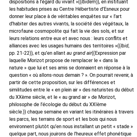
dispositions à l’égard du vivant »((
Ibidem
)), en instituant
les habitudes prises au Centre Hébertiste d’Esneux pour
donner leur place à de véritables enquêtes sur « l’art
d’habiter des autres vivants, la société des végétaux, la
microfaune cosmopolite qui fait la vie des sols, et sur
leurs relations entre eux et avec nous : leurs conflits et
alliances avec les usages humains des territoires »((
Ibid
,
pp. 21-22)), et qu’en allant
au grand air
((Expression par
laquelle Morizot propose de remplacer le « dans la
nature » que lui et ses amis se donnaient en réponse à la
question « où allons-nous demain ? ». On pourrait revenir, à
partir de cette proposition, sur les différences et
similitudes entre le « en plein air » des naturistes du début
du XXème siècle, et le « au grand air » de Morizot,
philosophe de l’écologie du début du XXIème
siècle.))
chaque semaine en variant les itinéraires à travers
les parcs, les terrains de sport et les bois qui nous
environnent plutôt qu’en nous installant un petit « stade »
quelque part, nous jouirons de l’heureux effet phonétique