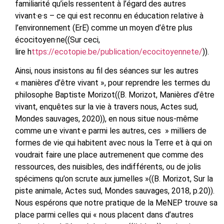
familiarité qu’iels ressentent à l’égard des autres
vivant·e·s –
ce qui est reconnu en éducation relative à
l’environnement (ErE) comme un moyen d’être plus
écocitoyen·ne((Sur ceci,
lire
h
ttps://ecotopie.be/publication/ecocitoyennete/
)).
Ainsi, nous insistons au fil des séances sur les
autres
« manières d’être vivant », pour reprendre les termes du
philosophe Baptiste Morizot((
B. Morizot, Manières d’être
vivant, enquêtes sur la vie à travers nous, Actes sud,
Mondes sauvages, 2020
)), en nous situe nous-même
comme un·e vivant·e parmi les autres, ces » milliers de
formes de vie qui habitent avec nous la Terre et à qui on
voudrait faire une place autremenent que comme des
ressources, des nuisibles, des indifférents, ou de jolis
spécimens qu’on scrute aux jumelles »((
B. Morizot, Sur la
piste animale, Actes sud, Mondes sauvages, 2018
, p.20)).
Nous espérons que notre pratique de la MeNEP trouve sa
place parmi celles qui « nous placent dans d’autres