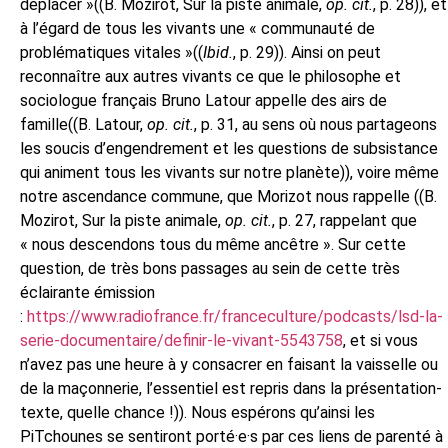
déplacer »((
B. Mozirot, Sur la piste animale,
op. cit.
, p. 28
)), et
à l’égard de tous les vivants une « communauté de
problématiques vitales »((
Ibid
.
, p. 29
)). Ainsi on peut
reconnaître aux autres vivants ce que le philosophe et
sociologue français Bruno Latour appelle des airs de
famille((B. Latour,
op. cit.
, p. 31,
au sens où nous partageons
les soucis d’engendrement et les questions de subsistance
qui animent tous les vivants sur notre planète
)), voire même
notre ascendance commune, que Morizot nous rappelle ((B.
Mozirot, Sur la piste animale,
op. cit.
, p. 27, rappelant que
« nous descendons tous du même ancêtre ». Sur cette
question, de très bons passages au sein de cette très
éclairante émission
:
https://www.radiofrance.fr/franceculture/podcasts/lsd-la-
serie-documentaire/definir-le-vivant-5543758
, et si vous
n’avez pas une heure à y consacrer en faisant la vaisselle ou
de la maçonnerie, l’essentiel est repris dans la présentation-
texte, quelle chance !
)). Nous espérons qu’ainsi les
PiTchounes se sentiront porté·e·s par ces liens de parenté à