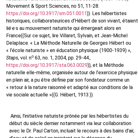
Movement & Sport Sciences, no 51, 11-28.
https://doi.org/10.3917/sm.051.0011
)).
Les hébertistes
historiques, collaborateurices d’Hébert de son vivant, étaient
lié·e·s au mouvement naturiste qui émergeait alors en
France((Sur ce sujet, lire
Villaret
, Sylvain, et Jean-Michel
Delaplace
. « La Méthode Naturelle de Georges Hébert ou
« l’école naturiste » en éducation physique (1900-1939) »,
o
Staps
, vol. n
63, no. 1, 2004, pp. 29-44.,
https://doi.org/10.3917/sta.063.0029
)), et la Méthode
naturelle elle-même, organisée autour de l’exercice physique
en plein air, a pu être définie par son fondateur comme un
« retour à la nature raisonné et adapté aux conditions de la
vie sociale actuelle »((G. Hébert, 1913.)).
Ainsi, l’initiative naturiste prônée par les hébertistes du
début du siècle dernier notamment via leur collaboration
avec le Dr. Paul Carton, incluait le recours à des bains d’air,