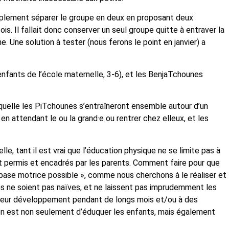
 simplement séparer le groupe en deux en proposant deux
is. Il fallait donc conserver un seul groupe quitte à entraver la
Une solution à tester (nous ferons le point en janvier) a
nfants de l’école maternelle, 3-6), et les BenjaTchounes
uelle les PiTchounes s’entraîneront ensemble autour d’un
n attendant le ou la grand·e ou rentrer chez elleux, et les
 tant il est vrai que l’éducation physique ne se limite pas à
nt permis et encadrés par les parents. Comment faire pour que
e base motrice possible », comme nous cherchons à le réaliser et
 ne soient pas naïves, et ne laissent pas imprudemment les
re leur développement pendant de longs mois et/ou à des
tion est non seulement d’éduquer les enfants, mais également