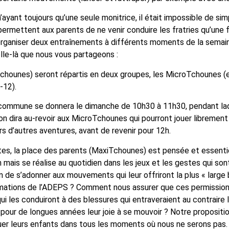
 n’ayant toujours qu’une seule monitrice, il était impossible de
ermettent aux parents de ne venir conduire les fratries qu’une fo
rganiser deux entraînements à différents moments de la semaine. 
elle-là que nous vous partageons :
chounes) seront répartis en deux groupes, les MicroTchounes (e
-12).
commune se donnera le dimanche de 10h30 à 11h30, pendant laq
n dira au-revoir aux MicroTchounes qui pourront jouer librement e
s d’autres aventures, avant de revenir pour 12h.
 la place des parents (MaxiTchounes) est pensée et essentielle,
mais se réalise au quotidien dans les jeux et les gestes qui so
on de s’adonner aux mouvements qui leur offriront la plus « larg
mations de l’ADEPS ? Comment nous assurer que ces permissions
ui les conduiront à des blessures qui entraveraient au contrai
 pour de longues années leur joie à se mouvoir ? Notre proposi
uer leurs enfants dans tous les moments où nous ne serons pas.