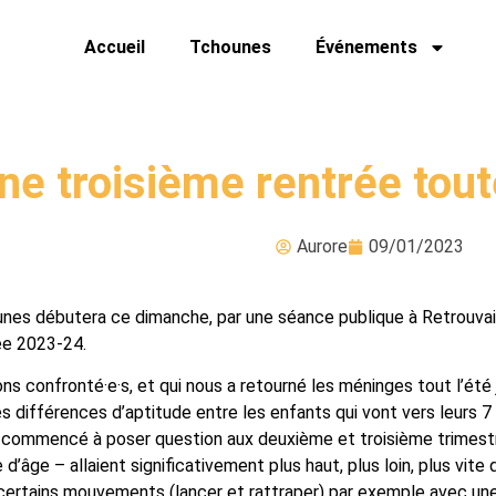
Accueil
Tchounes
Événements
ne troisième rentrée tout
Aurore
09/01/2023
es débutera ce dimanche, par une séance publique à Retrouvailles
ée 2023-24.
ns confronté·e·s, et qui nous a retourné les méninges tout l’été 
s différences d’aptitude entre les enfants qui vont vers leurs 7 
a commencé à poser question aux deuxième et troisième trimestres
’âge – allaient significativement plus haut, plus loin, plus vite 
 certains mouvements (lancer et rattraper) par exemple avec une