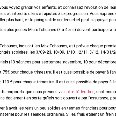
vous voyez grandir vos enfants, et connaissez l’évolution de leur
 et interdits clairs et ajustés à sa progression. Vous apprenez à
ller plus haut, et le poing solide sur lequel iel peut s’appuyer p
s plus jeunes MicroTchounes (3 à 4 ans) doivent participer à tou
Tchounes, incluant les MaxiTchounes, est prévue chaque premi
ongés scolaires, les 3/09/
23
, 10/09, 1/10, 12/11, 3/12, 14/01/
2
iels (10 séances pour septembre-novembre, 10 pour décembre-fé
 75€ pour chaque trimestre. Il est aussi possible de payer à l’a
 110 € pour chaque trimestre. Il est aussi possible de payer à l’
ts corporels, que nous prenons via
notre fédération
, sont comp
ns également en sorte qu’iels soit couvert·e par l’assurance, p
ver à avoir les reins un peu solides en termes financiers pour po
atériel pour les séances ordinaires. Si les frais étaient un frein 