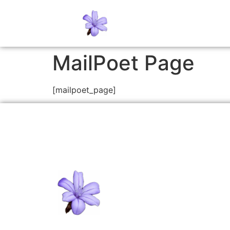
MailPoet Page
[mailpoet_page]